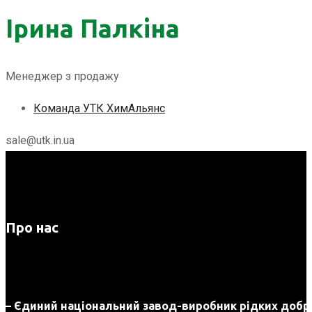
Ірина Палкіна
Менеджер з продажу
Команда УТК ХимАльянс
sale@utk.in.ua
Про нас
– Єдиний національний завод-виробник рідких добри