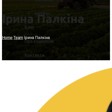
Амофос
Ірина Палкіна
Блог
Home
Team
Ірина Палкіна
Про компанію
Контакти