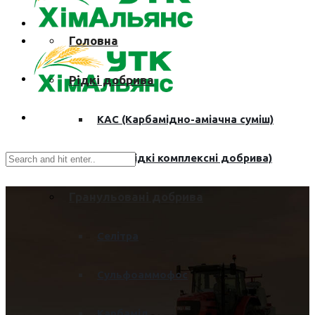
Головна
Рідкі добрива
КАС (Карбамідно-аміачна суміш)
РКД (Рідкі комплексні добрива)
Гранульовані добрива
Селітра
Сульфоаммофос
Карбамід