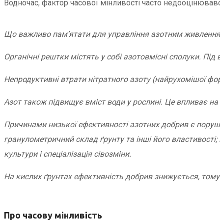
Водночас, фактор часової мінливості часто недооцінювавс
Що важливо пам’ятати для управління азотним живленн
Органічні рештки містять у собі азотовмісні сполуки. Під
Непродуктивні втрати нітратного азоту (найрухомішої ф
Азот також підвищує вміст води у рослині. Це впливає н
Причинами низької ефективності азотних добрив є поруш
гранулометричний склад ґрунту та інші його властивості;
культури і спеціалізація сівозміни.
На кислих ґрунтах ефективність добрив знижується, тому
Про часову мінливість