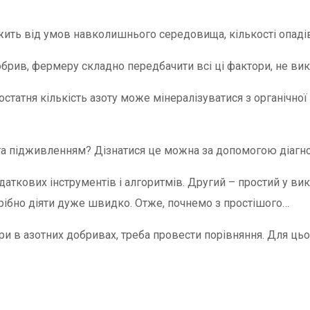
ить від умов навколишнього середовища, кількості опадів
брив, фермеру складно передбачити всі ці фактори, не вик
достатня кількість азоту може мінералізуватися з органічної
 та підживленням? Дізнатися це можна за допомогою діагно
даткових інструментів і алгоритмів. Другий – простий у ви
трібно діяти дуже швидко. Отже, почнемо з простішого…
и в азотних добривах, треба провести порівняння. Для цьо