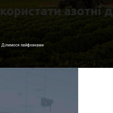
користати азотні 
а. Ділимося лайфхаками