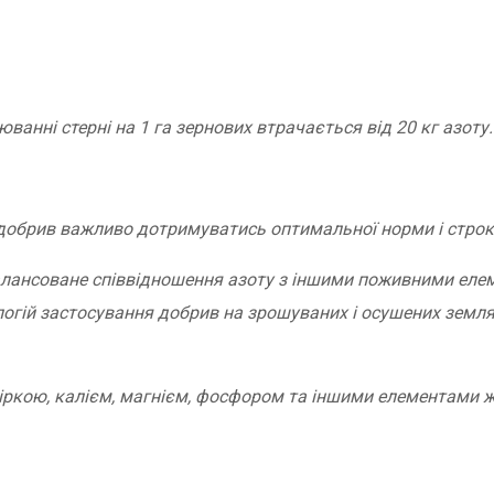
ванні стерні на 1 га зернових втрачається від 20 кг азоту.
х добрив важливо дотримуватись оптимальної норми і строк
балансоване співвідношення азоту з іншими поживними еле
ологій застосування добрив на зрошуваних і осушених земля
сіркою, калієм, магнієм, фосфором та іншими елементами 