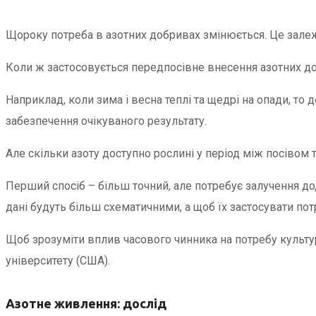
Щороку потреба в азотних добривах змінюється. Це залеж
Коли ж застосовується передпосівне внесення азотних до
Наприклад, коли зима і весна теплі та щедрі на опади, то 
забезпечення очікуваного результату.
Але скільки азоту доступно рослині у період між посівом
Перший спосіб – більш точний, але потребує залучення до
дані будуть більш схематичними, а щоб їх застосувати по
Щоб зрозуміти вплив часового чинника на потребу культур
університету (США).
Азотне живлення: дослід