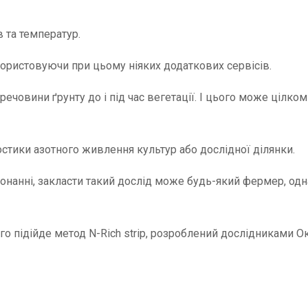
 та температур.
ористовуючи при цьому ніяких додаткових сервісів.
 речовини ґрунту до і під час вегетації. І цього може цілко
стики азотного живлення культур або дослідної ділянки.
конанні, закласти такий дослід може будь-який фермер, од
го підійде метод N-Rich strip, розроблений дослідниками 