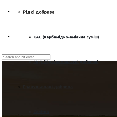
Рідкі добрива
КАС (Карбамідно-аміачна суміш)
РКД (Рідкі комплексні добрива)
Гранульовані добрива
Селітра