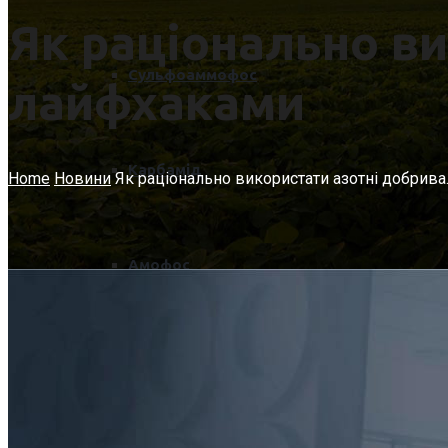
Як раціонально ви
Сульфоаммофос
лайфхаками
Карбамід
Home
Новини
Як раціонально використати азотні добрив
Амофос
Блог