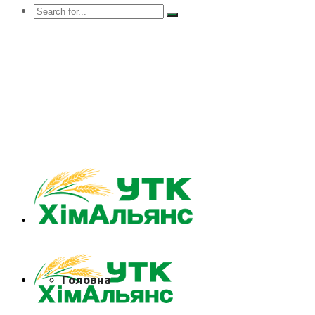
Київська обл., м. Вишневе, вулиця Машинобудівникі
38 (077) 227 0 777
info@utk.in.ua
Головна