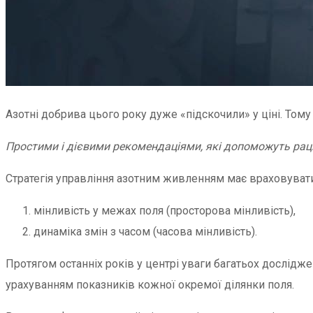
Азотні добрива цього року дуже «підскочили» у ціні. Тому
Простими і дієвими рекомендаціями, які допоможуть рац
Стратегія управління азотним живленням має враховувати
мінливість у межах поля (просторова мінливість),
динаміка змін з часом (часова мінливість).
Протягом останніх років у центрі уваги багатьох дослідж
урахуванням показників кожної окремої ділянки поля.