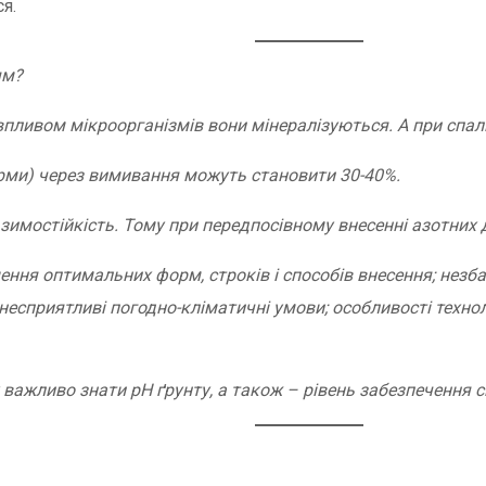
я.
ям?
 впливом мікроорганізмів вони мінералізуються. А при спалю
орми) через вимивання можуть становити 30-40%.
а зимостійкість. Тому при передпосівному внесенні азотни
ення оптимальних форм, строків і способів внесення; нез
 несприятливі погодно-кліматичні умови; особливості техн
 важливо знати рН ґрунту, а також – рівень забезпечення 