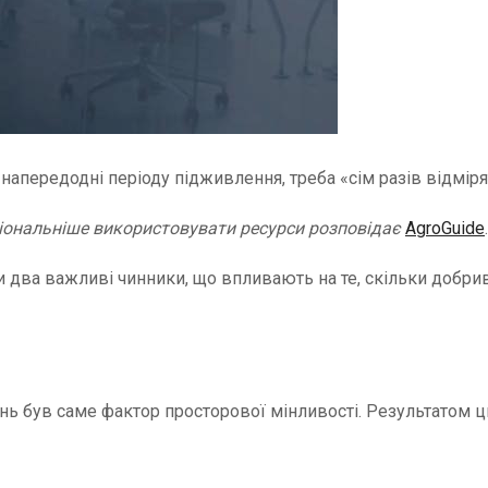
 напередодні періоду підживлення, треба «сім разів відміря
іональніше використовувати ресурси розповідає
AgroGuide
.
 два важливі чинники, що впливають на те, скільки добри
ень був саме фактор просторової мінливості. Результатом 