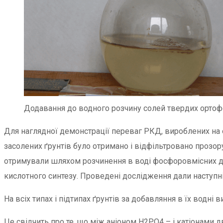
Додавання до водного розчину солей твердих ортоф
Для наглядної демонстрації переваг РКД, вироблених на о
засолених ґрунтів було отримано і відфільтровано прозор
отримували шляхом розчинення в воді фосфоровмісних до
кислотного синтезу. Проведені дослідження дали наступні
На всіх типах і підтипах ґрунтів за добавляння в їх водн
Це свідчить про те, що між аніоном Н2РО4 – і катіонами д