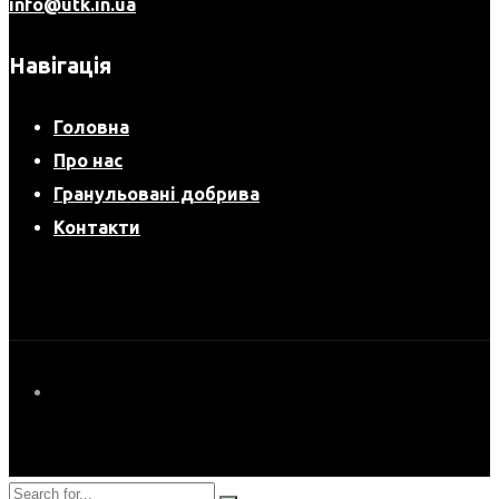
info@utk.in.ua
Навігація
Головна
Про нас
Гранульовані добрива
Контакти