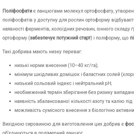
Поліфосфати
є ланцюгами молекул ортофосфату, утворен
поліфосфатів у доступну для рослин ортоформу відбуваєть
наявності ферментів, колоїдних речовин, іонного складу ґ
ортоформу (
забезпечує потужний старт
) і поліформу, що
п
Такі добрива мають низку переваг:
низькі норми внесення (10–40 кг/га);
мінімум шкідливих домішок і баластних солей (хлори
низький сольовий індекс і нейтральний рН;
необмежений термін зберігання без ризику випаданн
наявність збалансованої кількості азоту та калію під
можливість сумісного внесення з біологічно актив
Вихідною сировиною для виготовлення цих добрив є
фос
об’єднуються в полімерний ланцюг.