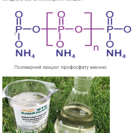
Полімерний ланцюг пірофосфату амонію