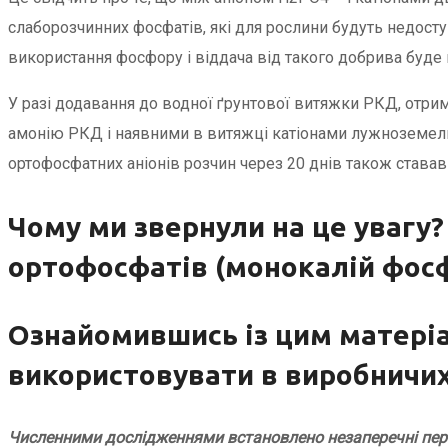
слаборозчинних фосфатів, які для рослини будуть недосту
використання фосфору і віддача від такого добрива буде
У разі додавання до водної ґрунтової витяжки РКД, отри
амонію РКД і наявними в витяжці катіонами лужноземельн
ортофосфатних аніонів розчин через 20 днів також става
Чому ми звернули на це увагу?
ортофосфатів (монокалій фосф
Ознайомившись із цим матеріа
використовувати в виробничи
Численними дослідженнями встановлено незаперечні перев