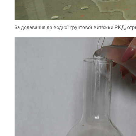
За додавання до водної грунтової витяжки РКД, от