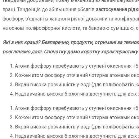
твердими добривами, повну механізацію навантажувально-
праці. Тенденція до збільшення обсягів
застосування рід
фосфору, з’єднані в ланцюги різної довжини та конфігур
на основі поліфосфорної кислоти, та баковою сумішшю, 
Які з них кращі? Безперечно, продукти, отримані за техн
розглянемо далі. Спочатку дамо коротку характеристик
Атоми фосфору перебувають у ступені окиснення +5 (
Кожен атом фосфору оточений чотирма атомами оксиг
Вкрай висока розчинність у воді (для поліфосфатів к
Надзвичайно висока біологічна доступність для всіх ж
Атоми фосфору перебувають у ступені окиснення +5 (
Кожен атом фосфору оточений чотирма атомами оксиг
Вкрай висока розчинність у воді (для поліфосфатів к
Надзвичайно висока біологічна доступність для всіх ж