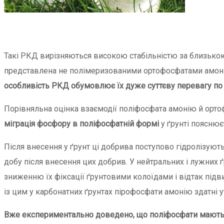
Такі РКД вирізняються високою стабільністю за близькою
представлена не полімеризованими ортофосфатами амон
особливість РКД обумовлює їх дуже суттєву перевагу по
Порівняльна оцінка взаємодії поліфосфата амонію й орт
міграція фосфору в поліфосфатній формі
у ґрунті поясню
Після внесення у ґрунт ці добрива поступово гідролізуют
добу після внесення цих добрив. У нейтральних і лужних 
зниженню їх фіксації ґрунтовими колоїдами і відтак під
із цим у карбонатних ґрунтах пірофосфати амонію здатні 
Вже експериментально доведено, що поліфосфати мають в