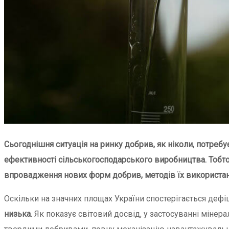
Сьогоднішня ситуація на ринку добрив, як ніколи, потреб
ефективності сільськогосподарського виробництва. Тобто
впровадження нових форм добрив, методів їх використанн
Оскільки на значних площах України спостерігається дефі
низька.
Як показує світовий досвід, у застосуванні мінера