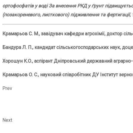
ортофосфатів у воді За внесення РКД у ґрунт підвищуєть
(позакореневого, листкового) підживлення та фертигації,
Крамарьов С. М., завідувач кафедри агрохімії, доктор сі
Бандура Л. П., кандидат сільськогосподарських наук, доце
Хорошун К.О., аспірант Дніпровський державний аграрно-
Крамарьов О. С., науковий співробітник ДУ Інститут зерн
Prev
Next