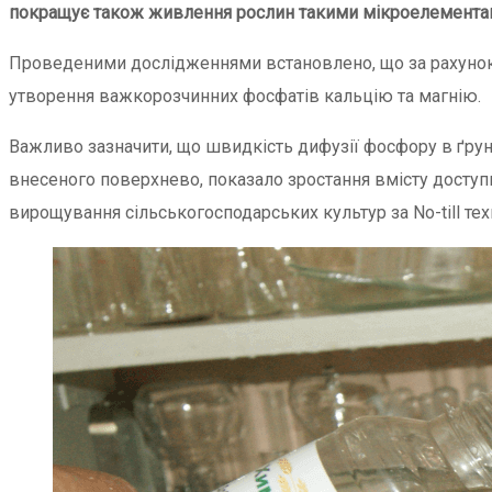
покращує також живлення рослин такими мікроелементами,
Проведеними дослідженнями встановлено, що за рахунок 
утворення важкорозчинних фосфатів кальцію та магнію.
Важливо зазначити, що швидкість дифузії фосфору в ґрунті
внесеного поверхнево, показало зростання вмісту доступ
вирощування сільськогосподарських культур за No-till тех