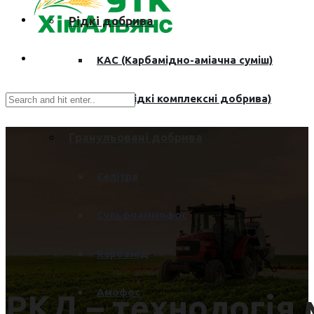
Рідкі добрива
КАС (Карбамідно-аміачна суміш)
РКД (Рідкі комплексні добрива)
Гранульовані добрива
Селітра
Сульфоаммофос
Карбамід
Амофос
РКД – технологія 